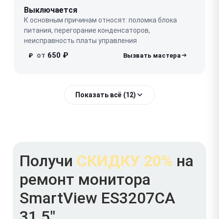
Выключается
К основным причинам относят: поломка блока
питания, перегорание конденсаторов,
неисправность платы управления
от
650 ₽
₽
Показать всё (12)
Получи
СКИДКУ 20%
на
ремонт монитора
SmartView ES3207CA
31.5"