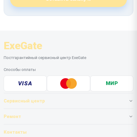
ExeGate
Постгарантийный сервисный центр ExeGate
Способы оплаты
VISA
МИР
Сервисный центр
О нашем сервисе
Ремонт
Гарантия
ИБП
Контакты