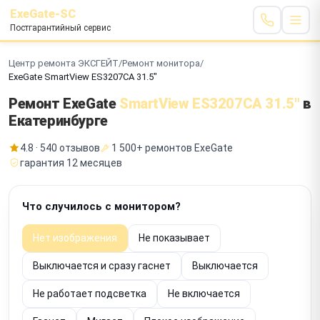
ExeGate-SC
Постгарантийный сервис
Центр ремонта ЭКСГЕЙТ
/
Ремонт монитора
/
ExeGate SmartView ES3207CA 31.5"
Ремонт ExeGate
SmartView ES3207CA 31.5"
в
Екатеринбурге
4.8 · 540 отзывов
1 500+ ремонтов ExeGate
гарантия 12 месяцев
Что случилось с монитором?
Нет изображения
Не показывает
Выключается и сразу гаснет
Выключается
Не работает подсветка
Не включается