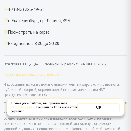
Прайс-лист
Мониторов
+7 (343) 226-49-61
Срочный ремонт
г. Екатеринбург, пр. Ленина, 49Б
Доставка и способы оплаты
Посмотреть на карте
Диагностика
Ежедневно с 8:30 до 20:30
Контакты
Все права защищены. Сервисный ремонт ExeGate © 2026
Политика конфиденциальности
Информация на сайте носит ознакомительный характер и не является
публичной офертой, определяемой положениями статьи 437
Гражданского кодекса РФ.
Мы специализируемся на обслуживании и ремонте техники ExeGate, но не
Пользуясь сайтом, вы принимаете
ОК
политику куки
. Так наш сайт становится
являемся их официальным представителем. Предоставляем
удобнее
профессиональные услуги после истечения гарантии, а также
осуществляем диагностику и наладку продукции. Цены на сайте
ориентировочные и не являются офертой, актуальную стоимость
узнавайте у наших специалистов по телефонам на сайте. Упомянутый